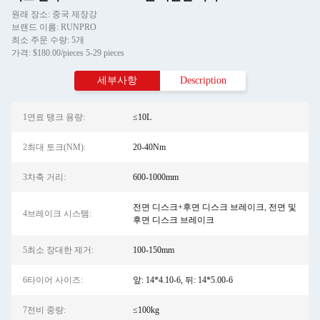
원래 장소: 중국 제장강
브랜드 이름: RUNPRO
최소 주문 수량: 5개
가격: $180.00/pieces 5-29 pieces
세부사항
Description
1연료 탱크 용량:
≤10L
2최대 토크(NM):
20-40Nm
3차축 거리:
600-1000mm
전면 디스크+후면 디스크 브레이크, 전면 및
4브레이크 시스템:
후면 디스크 브레이크
5최소 장대한 제거:
100-150mm
6타이어 사이즈:
앞: 14*4.10-6, 뒤: 14*5.00-6
7전비 중량:
≤100kg