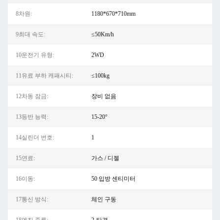
8차원:
1180*670*710mm
9최대 속도:
≤50Km/h
10운전기 유형:
2WD
11유료 부하 캐패시티:
≤100kg
12차동 잠금:
장비 없음
13등반 능력:
15-20°
14실린더 번호:
1
15연료:
가스 / 디젤
16이동:
50 입방 센티미터
17통신 방식:
체인 구동