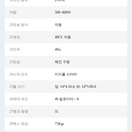
18엔진 종류:
2-타격
19힘:
500~800W
20전송 방식:
자동
21엔진:
49CC 자동
22이주:
49cc
23전송:
체인 구동
24시작 모드:
이지풀 스타터
25휠 크기:
앞: 14*4.10-6, 뒤: 14*5.00-6
26최대 속도:
40 킬로미터 / Ｈ
27탱크 용량:
1L
28맥스 로딩:
75Kgs